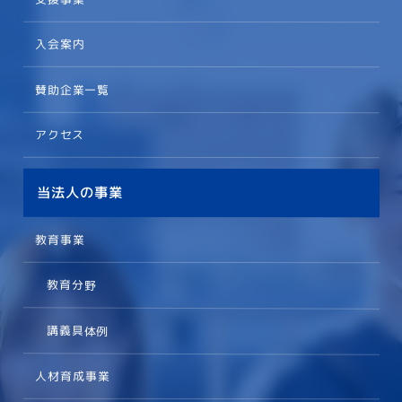
入会案内
賛助企業一覧
アクセス
当法人の事業
教育事業
教育分野
講義具体例
人材育成事業