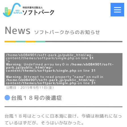
News
ソフトパークからのお知らせ
/home/xb084901/soft-park.jp/public_html/wp-
content/themes/softpark/single.php on line
31
">
Warning
: Undefined array key 0 in
/home/xb084901/soft-
park.jp/public_html/wp-
content/themes/softpark/single.php
on line
31
Warning
: Attempt to read property "name" on null in
/home/xb084901/soft-park.jp/public_html/wp-
content/themes/softpark/single.php
on line
31
公開日：2015年9月11日(金)
台風１８号の後遺症
台風１８号はとっくに日本海に抜け、今頃は秋晴れになっ
ているはずだが、そうはいかなかった。