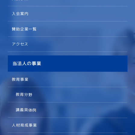
入会案内
賛助企業一覧
アクセス
当法人の事業
教育事業
教育分野
講義具体例
人材育成事業