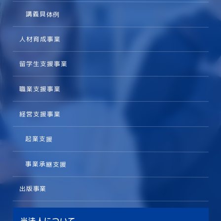
講義具体例
人材育成事業
留学生支援事業
職業支援事業
経営支援事業
起業支援
事業承継支援
出版事業
当法人について