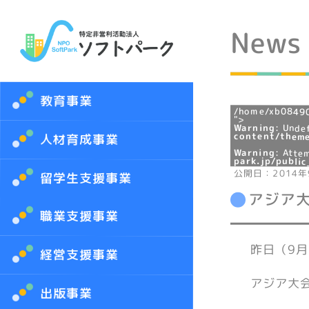
News
教育事業
/home/xb08490
">
Warning
: Unde
content/theme
人材育成事業
Warning
: Atte
park.jp/publi
公開日：2014年
留学生支援事業
アジア
職業支援事業
昨日（9
経営支援事業
アジア大
出版事業