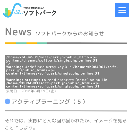
News
ソフトパークからのお知らせ
/home/xb084901/soft-park.jp/public_html/wp-
content/themes/softpark/single.php on line
31
">
Warning
: Undefined array key 0 in
/home/xb084901/soft-
park.jp/public_html/wp-
content/themes/softpark/single.php
on line
31
Warning
: Attempt to read property "name" on null in
/home/xb084901/soft-park.jp/public_html/wp-
content/themes/softpark/single.php
on line
31
公開日：2016年8月19日(金)
アクティブラーニング（５）
それでは、実際にどんな図が描かれたか、イメージを見る
ことにしよう。