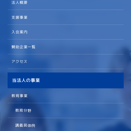
法人概要
支援事業
入会案内
賛助企業一覧
アクセス
当法人の事業
教育事業
教育分野
講義具体例