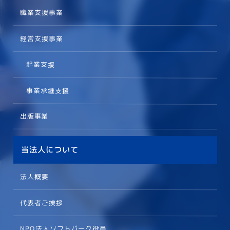
職業支援事業
経営支援事業
起業支援
事業承継支援
出版事業
当法人について
法人概要
代表者ご挨拶
NPO法人ソフトパーク役員