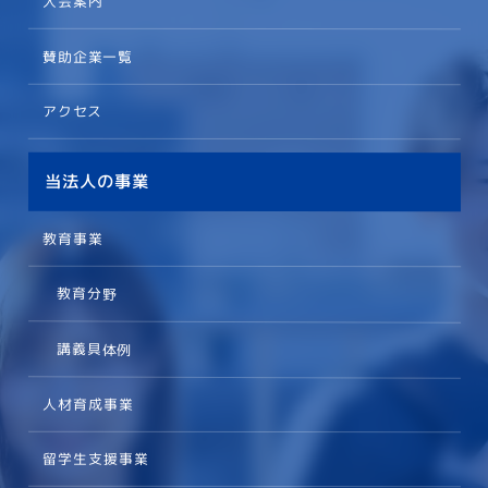
入会案内
賛助企業一覧
アクセス
当法人の事業
教育事業
教育分野
講義具体例
人材育成事業
留学生支援事業