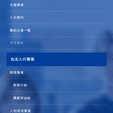
支援事業
入会案内
賛助企業一覧
アクセス
当法人の事業
教育事業
教育分野
講義具体例
人材育成事業