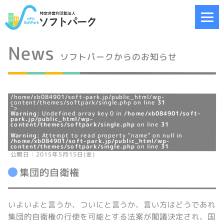
News
ソフトパークからのお知らせ
/home/xb084901/soft-park.jp/public_html/wp-
content/themes/softpark/single.php on line
31
">
Warning
: Undefined array key 0 in
/home/xb084901/soft-
park.jp/public_html/wp-
content/themes/softpark/single.php
on line
31
Warning
: Attempt to read property "name" on null in
/home/xb084901/soft-park.jp/public_html/wp-
content/themes/softpark/single.php
on line
31
公開日：2015年5月15日(金)
集団的自衛権
いよいよと言うか、ついにと言うか、言い方はどうであれ
集団的自衛権の行使を可能とする法案が閣議決定され、国