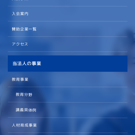
入会案内
賛助企業一覧
アクセス
当法人の事業
教育事業
教育分野
講義具体例
人材育成事業