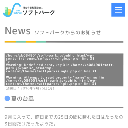
News
ソフトパークからのお知らせ
/home/xb084901/soft-park.jp/public_html/wp-
content/themes/softpark/single.php on line
31
">
Warning
: Undefined array key 0 in
/home/xb084901/soft-
park.jp/public_html/wp-
content/themes/softpark/single.php
on line
31
Warning
: Attempt to read property "name" on null in
/home/xb084901/soft-park.jp/public_html/wp-
content/themes/softpark/single.php
on line
31
公開日：2016年9月26日(月)
夏の台風
9月に入って、昨日までの25日の間に晴れた日はたったの
3日間だけだったようだ。