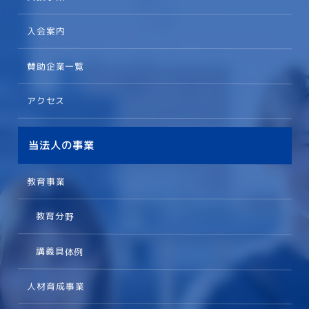
入会案内
賛助企業一覧
アクセス
当法人の事業
教育事業
教育分野
講義具体例
人材育成事業