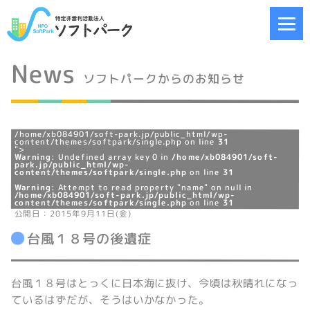
News
ソフトパークからのお知らせ
/home/xb084901/soft-park.jp/public_html/wp-
content/themes/softpark/single.php on line
31
">
Warning
: Undefined array key 0 in
/home/xb084901/soft-
park.jp/public_html/wp-
content/themes/softpark/single.php
on line
31
Warning
: Attempt to read property "name" on null in
/home/xb084901/soft-park.jp/public_html/wp-
content/themes/softpark/single.php
on line
31
公開日：2015年9月11日(金)
台風１８号の後遺症
台風１８号はとっくに日本海に抜け、今頃は秋晴れになっ
ているはずだが、そうはいかなかった。