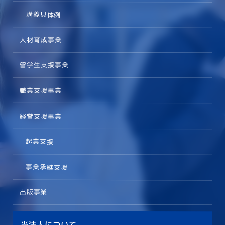
講義具体例
人材育成事業
留学生支援事業
職業支援事業
経営支援事業
起業支援
事業承継支援
出版事業
当法人について