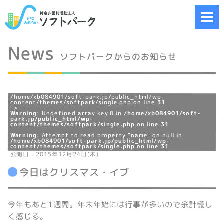
News
ソフトパークからのお知らせ
/home/xb084901/soft-park.jp/public_html/wp-
content/themes/softpark/single.php on line
31
">
Warning
: Undefined array key 0 in
/home/xb084901/soft-
park.jp/public_html/wp-
content/themes/softpark/single.php
on line
31
Warning
: Attempt to read property "name" on null in
/home/xb084901/soft-park.jp/public_html/wp-
content/themes/softpark/single.php
on line
31
公開日：2015年12月24日(木)
今日はクリスマス・イブ
今年もあと1週間。年末年始には行事が多いので余計慌し
く感じる。