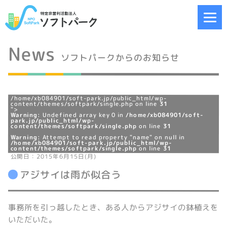
News
ソフトパークからのお知らせ
/home/xb084901/soft-park.jp/public_html/wp-
content/themes/softpark/single.php on line
31
">
Warning
: Undefined array key 0 in
/home/xb084901/soft-
park.jp/public_html/wp-
content/themes/softpark/single.php
on line
31
Warning
: Attempt to read property "name" on null in
/home/xb084901/soft-park.jp/public_html/wp-
content/themes/softpark/single.php
on line
31
公開日：2015年6月15日(月)
アジサイは雨が似合う
事務所を引っ越したとき、ある人からアジサイの鉢植えを
いただいた。