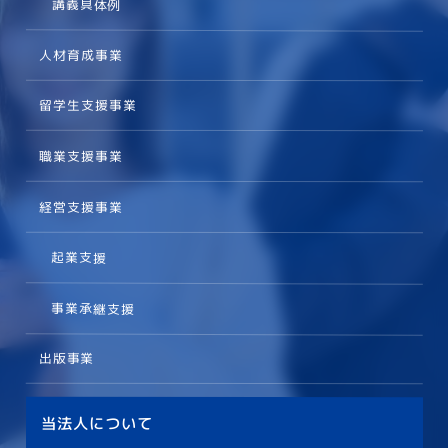
講義具体例
人材育成事業
留学生支援事業
職業支援事業
経営支援事業
起業支援
事業承継支援
出版事業
当法人について