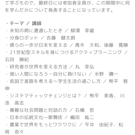
て学ぶもので、最終日には参加者全員が、この期間中に何
を学んだかについて発表することになっています。
・テーマ ／ 講師
・未知の病に遭遇したとき ／ 柳澤 幸雄
・分身ロボット ／ 吉藤 健太朗
・僕らの一歩が日本を変える ／ 青木 大和、後藤 寛勝
・21世紀型スキルを身につけるアクティブラーニング ／
石田 勝紀
・研究者が世界を変える方法 ／ 丸 幸弘
・強い人間になろう－自分に負けない ／ 水野 彌一
・仮説で進路を考える～学生生活の過ごし方 ／ 熊平 智
伸
・システマティックチェンジとは？ ／ 熊平 美香、 川
添 高志
・複雑な社会問題と対話の力 ／ 石橋 哲
・日本の伝統文化―歌舞伎 ／ 織田 紘二
・農業で世界をもっとワクワクに ／ 平井 由紀子、松
岡 奈々