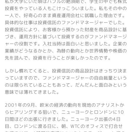
私が大学にいた頃はバブルの絶頂期で、学生の中でも株式
投資をやっている人もこけっこういました。私もその中の
一人で、好奇心のまま資産運用会社に就職した理由です。
具体的な仕事は投資信託のファンドマネージャーでした。
投資信託により、お客様から預かった財産を商品設計に基
づき、運用方針に基づいて投資するのがファンドマネージ
ャーの役割です。入社当時は面白いと思いました。企業の
業績がどうなるかとか、為替の動向とか世界情勢や株価の
先を読んで、投資を行うことが楽しかったのです。
しかし慣れてくると、投資信託の商品設計はきっちり決ま
っていますので、ファンドマネージャーの自由裁量という
のは限られていることもあって、だんだんと面白みという
意味では薄れてきました。
2001年の9月、欧米の経済の動向を現地のアナリストか
らヒアリングする狙いで、ニューヨークとロンドンに10
日間ほどの出張に行きました。ニューヨーク出張の4日
目、ロンドンに渡る日に、朝、WTCのオフィスで打合せ