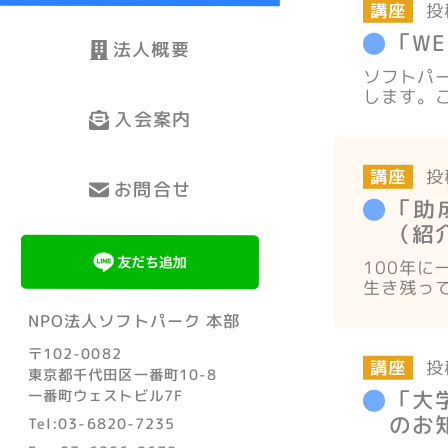
投
講座
「WE
法人概要
ソフトパー
します。
入会案内
投
講座
お問合せ
「助
（紹
100年
生き残っ
NPO法人ソフトパーク 本部
〒102-0082
投
講座
東京都千代田区一番町10-8
「大
一番町ウェストビル7F
のお
Tel:03-6820-7235