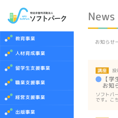
News
教育事業
お知らせ
人材育成事業
留学生支援事業
投
講座
【学生
職業支援事業
お知
ソフトパー
経営支援事業
です。こ
出版事業